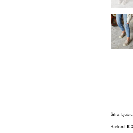
Šifra: Ljubi
Barkod: 1