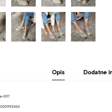
Opis
Dodatne i
ca-1017
00000992363