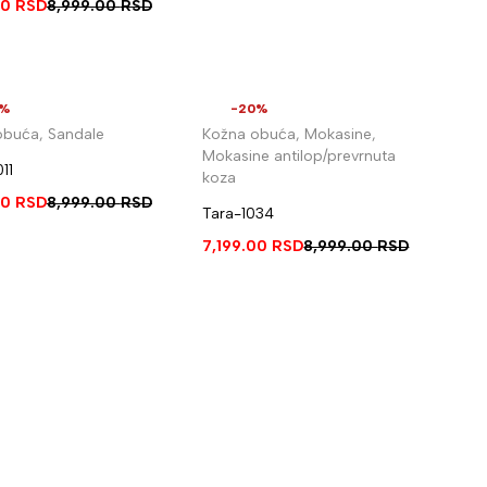
00
RSD
8,999.00
RSD
0%
-20%
obuća
,
Sandale
Kožna obuća
,
Mokasine
,
Mokasine antilop/prevrnuta
11
koza
00
RSD
8,999.00
RSD
Tara-1034
7,199.00
RSD
8,999.00
RSD