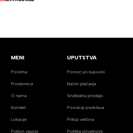
MENI
UPUTSTVA
Početna
Pomoć pri kupovini
Prodavnica
Načini plaćanja
O nama
Sindikalna prodaja
Kontakt
Povraćaj sredstava
Lokacije
Prikaz veličina
Poklon vaučer
Politika privatnosti