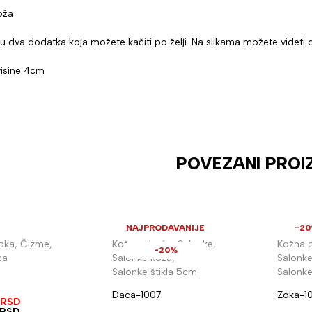
oža
du dva dodatka koja možete kačiti po želji. Na slikama možete videti de
visine 4cm
POVEZANI PROI
NAJPRODAVANIJE
-2
oka
,
Čizme
,
Kožna obuća
,
Salonke
,
Kožna 
-20%
ća
Salonke koža
,
Salonke
Salonke štikla 5cm
Salonke
Daca-1007
Zoka-10
RSD
RSD