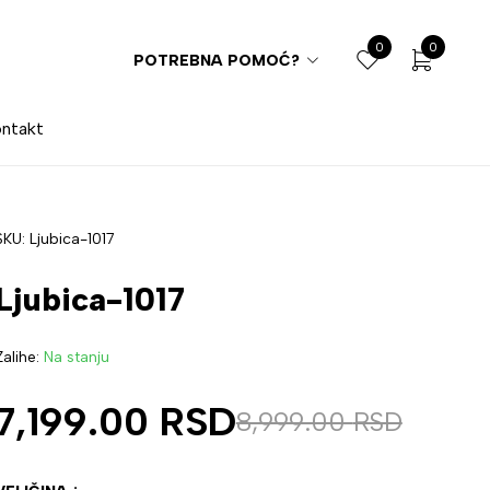
0
0
POTREBNA POMOĆ?
ntakt
SKU:
Ljubica-1017
Ljubica-1017
Zalihe:
Na stanju
7,199.00
RSD
8,999.00
RSD