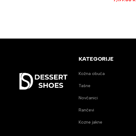
KATEGORIJE
Kožna obuća
Tašne
Novčanici
Rančevi
Kozne jakne