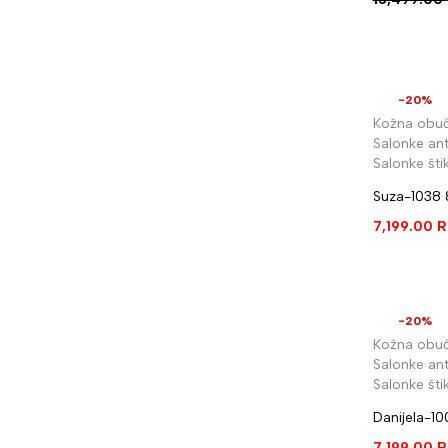
-20%
Kožna obu
Salonke ant
Salonke šti
Suza-1038
7,199.00
R
-20%
Kožna obu
Salonke ant
Salonke šti
Danijela-1
7,199.00
R