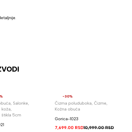
taljnije.
ZVODI
0%
-30%
obuća
,
Salonke
,
Čizma poluduboka
,
Čizme
,
 koža
,
Kožna obuća
 štikla 5cm
Gorica-1023
21
7,699.00
RSD
10,999.00
RSD