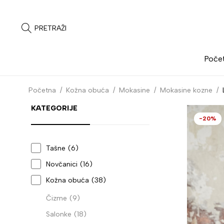
PRETRAŽI
Poče
Početna
/
Kožna obuća
/
Mokasine
/
Mokasine kozne
/
KATEGORIJE
-20%
Tašne
(6)
Novčanici
(16)
Kožna obuća
(38)
Čizme
(9)
Salonke
(18)