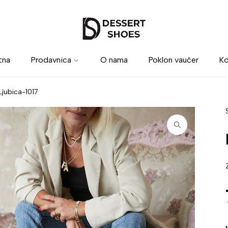
tna
Prodavnica
O nama
Poklon vaučer
Ko
Ljubica-1017