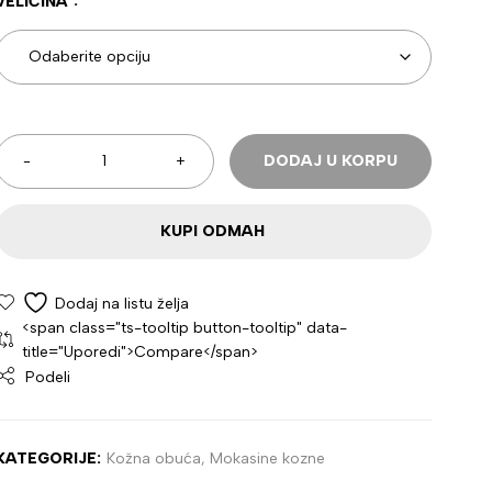
VELIČINA
DODAJ U KORPU
KUPI ODMAH
<span class="ts-tooltip button-tooltip" data-
title="Uporedi">Compare</span>
Podeli
KATEGORIJE:
Kožna obuća
,
Mokasine kozne