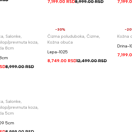
7,199.00
RSD
8,999.00
RSD
7,199.
-30%
-2
ća
,
Salonke
,
Čizma poluduboka
,
Čizme
,
Kožna 
ilop/prevrnuta koza
,
Kožna obuća
Drina-10
kla 8cm
Lepa-1025
7,199.
 8cm
8,749.00
RSD
12,499.00
RSD
SD
8,999.00
RSD
ća
,
Salonke
,
ilop/prevrnuta koza
,
kla 5cm
009 5cm
SD
8,999.00
RSD