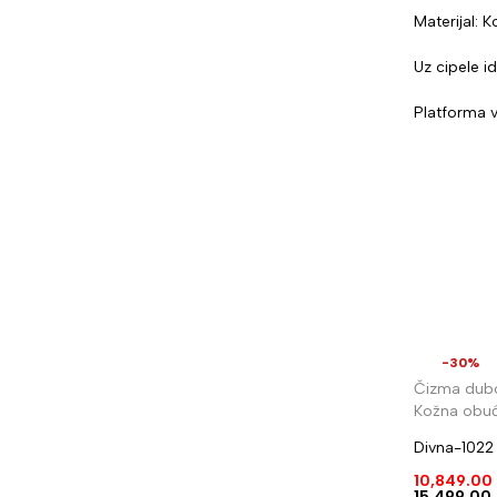
Materijal: K
Uz cipele i
Platforma 
-30%
Čizma dub
Kožna obu
Divna-1022
10,849.00
15,499.00