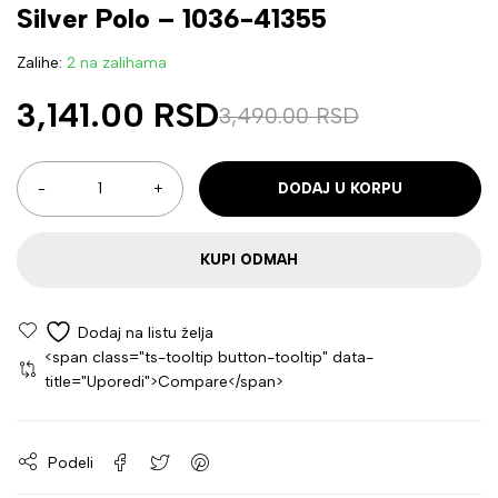
Silver Polo – 1036-41355
Zalihe:
2 na zalihama
3,141.00
RSD
3,490.00
RSD
DODAJ U KORPU
KUPI ODMAH
<span class="ts-tooltip button-tooltip" data-
title="Uporedi">Compare</span>
Podeli