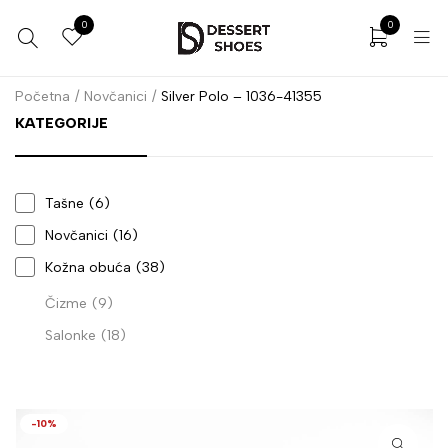
0
0
Početna
/
Novčanici
/
Silver Polo – 1036-41355
KATEGORIJE
Tašne
(6)
Novčanici
(16)
Kožna obuća
(38)
Čizme
(9)
Salonke
(18)
-10%