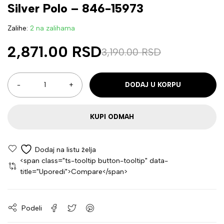
Silver Polo – 846-15973
Zalihe:
2 na zalihama
2,871.00
RSD
3,190.00
RSD
DODAJ U KORPU
KUPI ODMAH
<span class="ts-tooltip button-tooltip" data-
title="Uporedi">Compare</span>
Podeli