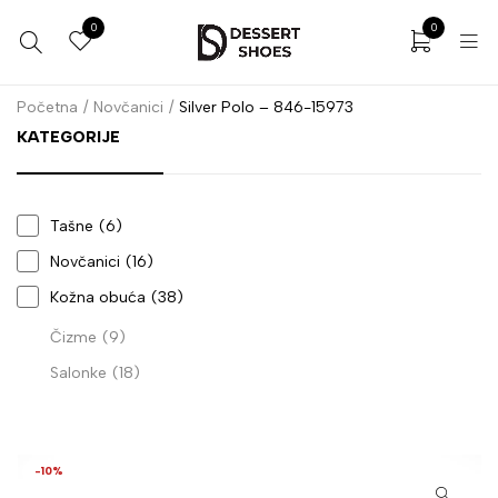
0
0
Početna
/
Novčanici
/
Silver Polo – 846-15973
KATEGORIJE
Tašne
(6)
Novčanici
(16)
Kožna obuća
(38)
Čizme
(9)
Salonke
(18)
-10%