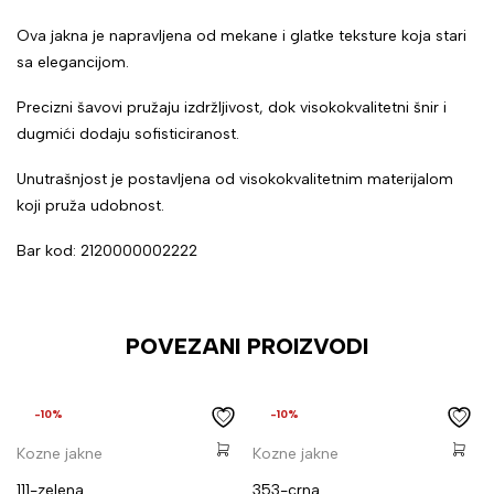
Ova jakna je napravljena od mekane i glatke teksture koja stari
sa elegancijom.
Precizni šavovi pružaju izdržljivost, dok visokokvalitetni šnir i
dugmići dodaju sofisticiranost.
Unutrašnjost je postavljena od visokokvalitetnim materijalom
koji pruža udobnost.
Bar kod: 2120000002222
POVEZANI PROIZVODI
-10%
-10%
Kozne jakne
Kozne jakne
111-zelena
353-crna