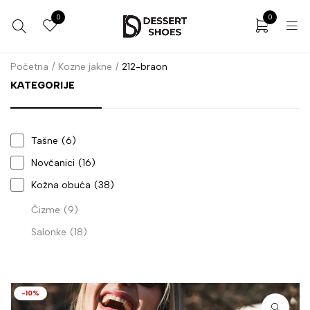
0
0
Početna
/
Kozne jakne
/
212-braon
KATEGORIJE
Tašne
(6)
Novčanici
(16)
Kožna obuća
(38)
Čizme
(9)
Salonke
(18)
-10%