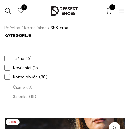
0
0
Početna
/
Kozne jakne
/
353-crna
KATEGORIJE
Tašne
(6)
Novčanici
(16)
Kožna obuća
(38)
Čizme
(9)
Salonke
(18)
-10%