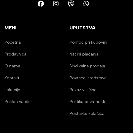
MENI
UPUTSTVA
Početna
Pomoć pri kupovini
Prodavnica
Načini plaćanja
O nama
Sindikalna prodaja
Kontakt
Povraćaj sredstava
Lokacije
Prikaz veličina
Poklon vaučer
Politika privatnosti
Postavke kolačića