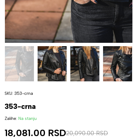
SKU:
353-crna
353-crna
Zalihe:
Na stanju
18,081.00
RSD
20,090.00
RSD