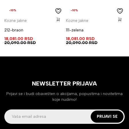
-10%
-10%
Kozne jakne
Kozne jakne
212-braon
111-zelena
18,081.00
RSD
18,081.00
RSD
20,090.00
RSD
20,090.00
RSD
NEWSLETTER PRIJAVA
Prijavi se i budi obavešten o akcijama, popustima i novitetima
koje nudimo!
PRIJAVI SE