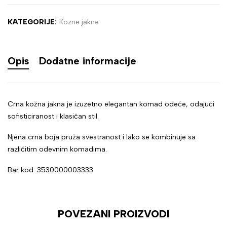
KATEGORIJE:
Kozne jakne
Opis
Dodatne informacije
Crna kožna jakna je izuzetno elegantan komad odeće, odajući
sofisticiranost i klasičan stil.
Njena crna boja pruža svestranost i lako se kombinuje sa
različitim odevnim komadima.
Bar kod: 3530000003333
POVEZANI PROIZVODI