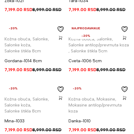
Zoka-1021
Tara-1034
7,199.00
RSD
8,999.00
RSD
7,199.00
RSD
8,999.00
RSD
-20%
NAJPRODAVANIJE
-20%
Kožna obuća
,
Salonke
,
Kožna obuća
,
Salonke
,
Salonke koža
,
Salonke antilop/prevrnuta koza
Salonke štikla 8cm
,
Salonke štikla 5cm
Gordana-1014 8cm
Cveta-1006 5cm
7,199.00
RSD
8,999.00
RSD
7,199.00
RSD
8,999.00
RSD
-20%
-20%
Kožna obuća
,
Salonke
,
Kožna obuća
,
Mokasine
,
Salonke koža
,
Mokasine antilop/prevrnuta
Salonke štikla 8cm
koza
Mina-1033
Danka-1010
7,199.00
RSD
8,999.00
RSD
7,199.00
RSD
8,999.00
RSD