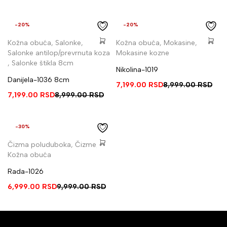
-20%
-20%
Kožna obuća
,
Salonke
,
Kožna obuća
,
Mokasine
,
Salonke antilop/prevrnuta koza
Mokasine kozne
,
Salonke štikla 8cm
Nikolina-1019
Danijela-1036 8cm
7,199.00
RSD
8,999.00
RSD
7,199.00
RSD
8,999.00
RSD
-30%
Čizma poluduboka
,
Čizme
,
Kožna obuća
Rada-1026
6,999.00
RSD
9,999.00
RSD