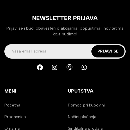
NEWSLETTER PRIJAVA
Prijavi se i budi obavešten o akcijama, popustima i novitetima
koje nudimo!
PRIJAVI SE
MENI
UPUTSTVA
Početna
Pomoć pri kupovini
Prodavnica
Načini plaćanja
O nama
Sindikalna prodaja