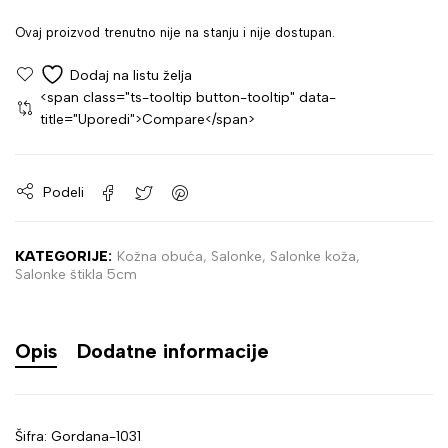
Ovaj proizvod trenutno nije na stanju i nije dostupan.
<span class="ts-tooltip button-tooltip" data-
title="Uporedi">Compare</span>
Podeli
KATEGORIJE:
Kožna obuća
,
Salonke
,
Salonke koža
,
Salonke štikla 5cm
Opis
Dodatne informacije
Šifra: Gordana-1031