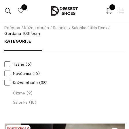
0
0
Početna
/
Kožna obuća
/
Salonke
/
Salonke štikla 5cm
/
Gordana-1031 5cm
KATEGORIJE
Tašne
(6)
Novčanici
(16)
Kožna obuća
(38)
Čizme
(9)
Salonke
(18)
RASPRODATO