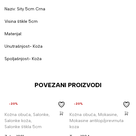
Naziv: Sity 5cm Crna
Visina štikle 5cm
Materijal:
Unutrašnjost- Koža
Spoljašnjost- Koža
POVEZANI PROIZVODI
-20%
-20%
Kožna obuća
,
Salonke
,
Kožna obuća
,
Mokasine
,
Salonke koža
,
Mokasine antilop/prevrnuta
Salonke štikla 5cm
koza